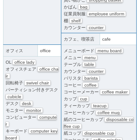
かばん
bag
従業員制服
employee uniform
棚
shelf
カウンター
counter
カフェ、喫茶店
cafe
オフィス
office
メニューボード
menu board
メニュー
menu
OL
office lady
テーブル
table
オフィスチェア
office cha
カウンター
counter
ir
バリスタ
barista
回転椅子
swivel chair
コーヒー
coffee
パーティション付きデスク
コーヒーメーカー
coffee maker
cubicle
カップ
cup
デスク
desk
ティーカップ
teacup
モニター
monitor
コーヒーカップ
coffee mug
コンピューター
compute
紙のコーヒーカップ
disposable co
r
ffee cup
キーボード
computer key
紙コップ
disposable cup
board
コーヒーミル
coffee grinder