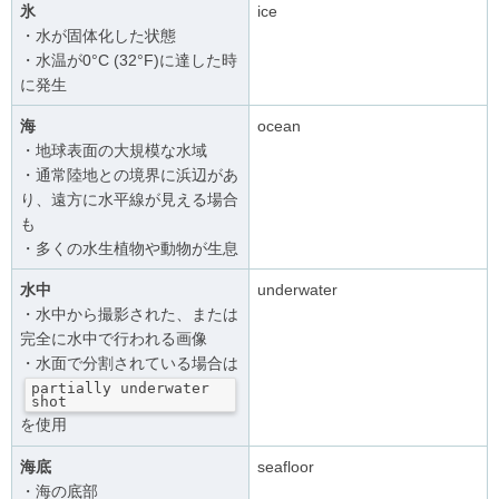
氷
ice
・水が固体化した状態
・水温が0°C (32°F)に達した時
に発生
海
ocean
・地球表面の大規模な水域
・通常陸地との境界に浜辺があ
り、遠方に水平線が見える場合
も
・多くの水生植物や動物が生息
水中
underwater
・水中から撮影された、または
完全に水中で行われる画像
・水面で分割されている場合は
partially underwater 
shot
を使用
海底
seafloor
・海の底部