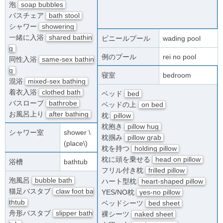
泡
soap bubbles
バスチェア
bath stool
シャワー
showering
一緒に入浴
shared bathin
ビニールプール
wading pool
g
例のプール
rei no pool
同性入浴
same-sex bathin
g
寝室
bedroom
混浴
mixed-sex bathing
着衣入浴
clothed bath
ベッド
bed
バスローブ
bathrobe
ベッドの上
on bed
お風呂上り
after bathing
枕
pillow
枕抱き
pillow hug
シャワー室
shower \
枕掴み
pillow grab
(place\)
枕を持つ
holding pillow
枕に頭を乗せる
head on pillow
浴槽
bathtub
フリル付き枕
frilled pillow
泡風呂
bubble bath
ハート型枕
heart-shaped pillow
猫足バスタブ
claw foot ba
YES/NO枕
yes-no pillow
thtub
ベッドシーツ
bed sheet
舟形バスタブ
slipper bath
裸シーツ
naked sheet