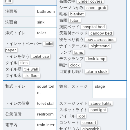
tub
布団の中
under covers
シーツつかみ
sheet grab
洗面所
bathroom
毛布
blanket
布団
futon
洗面台
sink
病院ベッド
hospital bed
洋式トイレ
toilet
天蓋付きベッド
canopy bed
寝そべり視点
pov across bed
トイレットペーパー
toilet
ナイトテーブル
nightstand
paper
ランプ
lamp
トイレを使う
toilet use
デスクランプ
desk lamp
タイル
tiles
時計
clock
タイル壁
tile wall
目覚まし時計
alarm clock
タイル床
tile floor
和式トイレ
squat toil
舞台、ステージ
stage
et
トイレの個室
toilet stall
ステージライト
stage lights
スポットライト
spotlight
公衆便所
restroom
アイドル
idol
コンサート
concert
電車内
train inter
サイリウム
glowstick