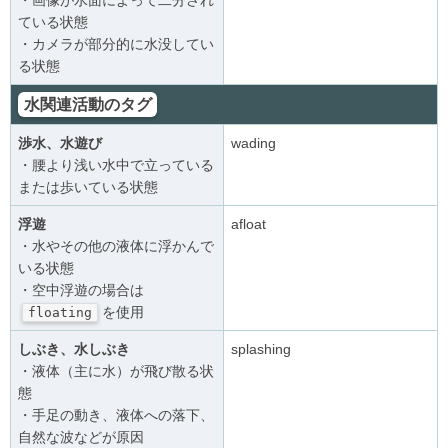
ている状態
・カメラが部分的に水没してい
る状態
水関連活動のタグ
渉水、水遊び
wading
・腰より浅い水中で立っている
または歩いている状態
浮遊
afloat
・水やその他の液体に浮かんで
いる状態
・空中浮遊の場合は
を使用
floating
しぶき、水しぶき
splashing
・液体（主に水）が飛び散る状
態
・手足の動き、液体への落下、
自然な波などが原因