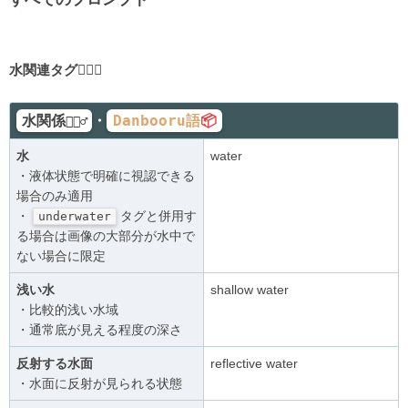
水関連タグ🤽🏻‍♂️
水関係
Danbooru語
📦
・
🤽🏻‍♂️
水
water
・液体状態で明確に視認できる
場合のみ適用
・
タグと併用す
underwater
る場合は画像の大部分が水中で
ない場合に限定
浅い水
shallow water
・比較的浅い水域
・通常底が見える程度の深さ
反射する水面
reflective water
・水面に反射が見られる状態