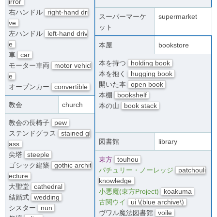
irror
右ハンドル
right-hand dri
スーパーマーケ
supermarket
ve
ット
左ハンドル
left-hand driv
e
本屋
bookstore
車
car
本を持つ
holding book
モーター車両
motor vehicl
本を抱く
hugging book
e
開いた本
open book
オープンカー
convertible
本棚
bookshelf
教会
church
本の山
book stack
教会の長椅子
pew
ステンドグラス
stained gl
図書館
library
ass
尖塔
steeple
東方
touhou
ゴシック建築
gothic archit
パチュリー・ノーレッジ
patchouli
ecture
knowledge
大聖堂
cathedral
小悪魔(東方Project)
koakuma
結婚式
wedding
古関ウイ
ui \(blue archive\)
シスター
nun
ヴワル魔法図書館
voile