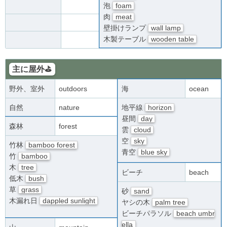
泡
foam
肉
meat
壁掛けランプ
wall lamp
木製テーブル
wooden table
主に屋外⛳
野外、室外
outdoors
海
ocean
自然
nature
地平線
horizon
昼間
day
森林
forest
雲
cloud
空
sky
竹林
bamboo forest
青空
blue sky
竹
bamboo
木
tree
ビーチ
beach
低木
bush
草
grass
砂
sand
木漏れ日
dappled sunlight
ヤシの木
palm tree
ビーチパラソル
beach umbr
ella