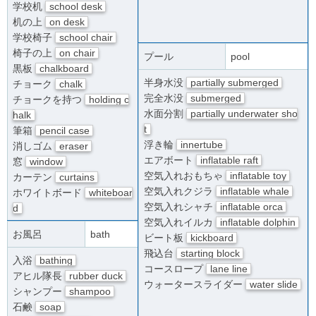
学校机
school desk
机の上
on desk
学校椅子
school chair
椅子の上
on chair
プール
pool
黒板
chalkboard
半身水没
partially submerged
チョーク
chalk
完全水没
submerged
チョークを持つ
holding c
水面分割
partially underwater sho
halk
t
筆箱
pencil case
浮き輪
innertube
消しゴム
eraser
エアボート
inflatable raft
窓
window
空気入れおもちゃ
inflatable toy
カーテン
curtains
空気入れクジラ
inflatable whale
ホワイトボード
whiteboar
空気入れシャチ
inflatable orca
d
空気入れイルカ
inflatable dolphin
お風呂
bath
ビート板
kickboard
飛込台
starting block
入浴
bathing
コースロープ
lane line
アヒル隊長
rubber duck
ウォータースライダー
water slide
シャンプー
shampoo
石鹸
soap