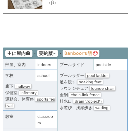
（β）
主に屋内🏫
要約版✂️
Danbooru語
📦
・
・
部屋、室内
indoors
プールサイド
poolside
学校
school
プールラダー
pool ladder
足を浸す
soaking feet
廊下
hallway
ラウンジチェア
lounge chair
保健室
infirmary
金網
chain-link fence
運動会、体育祭
sports fes
排水口
drain \(object\)
tival
水遊び、浅瀬歩き
wading
教室
classroo
m