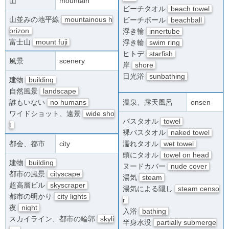
山
mountain
ビーチタオル
beach towel
山並みの地平線
mountainous h
ビーチボール
beachball
orizon
浮き輪
innertube
富士山
mount fuji
浮き輪
swim ring
ヒトデ
starfish
風景
scenery
岸
shore
日光浴
sunbathing
建物
building
自然風景
landscape
誰もいない
no humans
温泉、露天風呂
onsen
ワイドショット、遠景
wide sho
バスタオル
towel
t
裸バスタオル
naked towel
都会、都市
city
濡れタオル
wet towel
頭にタオル
towel on head
建物
building
ヌードカバー
nude cover
都市の風景
cityscape
湯気
steam
超高層ビル
skyscraper
湯気による隠し
steam censo
都市の明かり
city lights
r
夜
night
入浴
bathing
スカイライン、都市の輪郭
skyli
半身水没
partially submerge