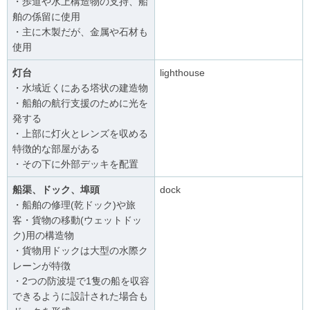
・歩道や水上構造物の支持、船
舶の係留に使用
・主に木製だが、金属や石材も
使用
灯台
lighthouse
・水域近くにある塔状の建造物
・船舶の航行支援のために光を
発する
・上部に灯火とレンズを収める
特徴的な部屋がある
・その下に外部デッキを配置
船渠、ドック、埠頭
dock
・船舶の修理(乾ドック)や旅
客・貨物の移動(ウェットドッ
ク)用の構造物
・貨物用ドックは大型の水際ク
レーンが特徴
・2つの防波堤で1隻の船を収容
できるように設計された場合も