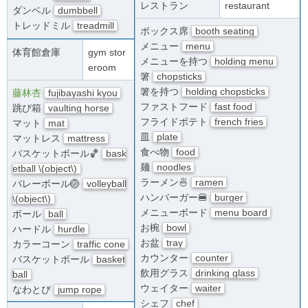
レストラン
restaurant
ダンベル
dumbbell
トレッドミル
treadmill
ボックス席
booth seating
メニュー
menu
体育館倉庫
gym stor
メニューを持つ
holding menu
eroom
箸
chopsticks
箸を持つ
holding chopsticks
藤林杏
fujibayashi kyou
ファストフード
fast food
跳び箱
vaulting horse
フライドポテト
french fries
マット
mat
皿
plate
マットレス
mattress
食べ物
food
バスケットボール🏀
bask
麺
noodles
etball \(object\)
ラーメン🍜
ramen
バレーボール🏐
volleyball
ハンバーガー🍔
burger
\(object\)
メニューボード
menu board
ボール
ball
お椀
bowl
ハードル
hurdle
お盆
tray
カラーコーン
traffic cone
カウンター
counter
バスケットボール
basket
飲用グラス
drinking glass
ball
ウェイター
waiter
なわとび
jump rope
シェフ
chef