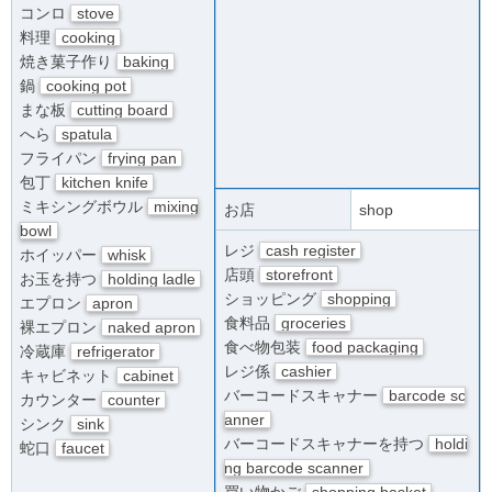
コンロ
stove
料理
cooking
焼き菓子作り
baking
鍋
cooking pot
まな板
cutting board
へら
spatula
フライパン
frying pan
包丁
kitchen knife
ミキシングボウル
mixing
お店
shop
bowl
レジ
cash register
ホイッパー
whisk
店頭
storefront
お玉を持つ
holding ladle
ショッピング
shopping
エプロン
apron
食料品
groceries
裸エプロン
naked apron
食べ物包装
food packaging
冷蔵庫
refrigerator
レジ係
cashier
キャビネット
cabinet
バーコードスキャナー
barcode sc
カウンター
counter
anner
シンク
sink
バーコードスキャナーを持つ
holdi
蛇口
faucet
ng barcode scanner
買い物かご
shopping basket