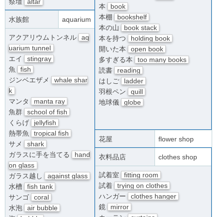
祭壇
altar
本
book
本棚
bookshelf
水族館
aquarium
本の山
book stack
アクアリウムトンネル
aq
本を持つ
holding book
uarium tunnel
開いた本
open book
エイ
stingray
多すぎる本
too many books
魚
fish
読書
reading
ジンベエザメ
whale shar
はしご
ladder
k
羽根ペン
quill
マンタ
manta ray
地球儀
globe
魚群
school of fish
くらげ
jellyfish
熱帯魚
tropical fish
花屋
flower shop
サメ
shark
ガラスに手を当てる
hand
衣料品店
clothes shop
on glass
試着室
fitting room
ガラス越し
against glass
試着
trying on clothes
水槽
fish tank
ハンガー
clothes hanger
サンゴ
coral
鏡
mirror
水泡
air bubble