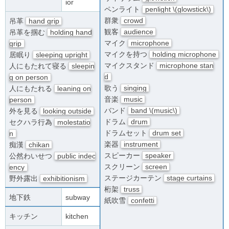
ior
ペンライト
penlight \(glowstick\)
群衆
crowd
吊革
hand grip
観客
audience
吊革を掴む
holding hand
マイク
microphone
grip
マイクを持つ
holding microphone
居眠り
sleeping upright
マイクスタンド
microphone stan
人にもたれて寝る
sleepin
d
g on person
歌う
singing
人にもたれる
leaning on
音楽
music
person
バンド
band \(music\)
外を見る
looking outside
ドラム
drum
セクハラ行為
molestatio
ドラムセット
drum set
n
楽器
instrument
痴漢
chikan
スピーカー
speaker
公然わいせつ
public indec
スクリーン
screen
ency
ステージカーテン
stage curtains
野外露出
exhibitionism
桁架
truss
地下鉄
subway
紙吹雪
confetti
キッチン
kitchen