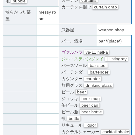
カーテン
curtains
泡
bubble
カーテンを掴む
curtain grab
散らかった部
messy ro
屋
om
武器屋
weapon shop
バー、酒場
bar \(place\)
ヴァルハラ
va-11 hall-a
ジル・スティングレイ
jill stingray
バースツール
bar stool
バーテンダー
bartender
カウンター
counter
飲用グラス
drinking glass
ビール
beer
ジョッキ
beer mug
缶ビール
beer can
ビール瓶
beer bottle
瓶
bottle
リキュール
liquor
カクテルシェーカー
cocktail shake