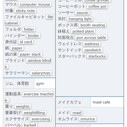
マウス
computer mouse
コーヒーポット
coffee pot
付箋
sticky note
ソーサー
saucer
ファイルキャビネット
file
吊灯
hanging light
cabinet
ボックス席
booth seating
フォルダ
folder
鉢植え
potted plant
バインダー
binder
対面視点
pov across table
身分証
id card
ウェイトレス
waitress
紙
paper
サンドイッチ
sandwich
紙の束
paper stack
スターバックス
starbucks
ブラインド
window blind
s
サラリーマン
salaryman
ジム、体育館
gym
運動器具
exercise machin
e
メイドカフェ
maid cafe
重り
weights
重量挙げ
weightlifting
メイド
maid
エクササイズ
exercising
オムライス
omurice
バーベル
barbell