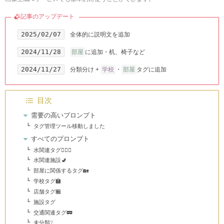
記事のアップデート
2025/02/07
全体的に説明文を追加
2024/11/28
部屋
に追加・机、椅子など
2024/11/27
分類分け +
学校
・
部屋
タグに追加
目次
需要の高いプロンプト
タグ管理ツール移動しました
すべてのプロンプト
水関連タグ🤽🏻‍♂️
水関連施設🚽
部屋に関係するタグ🏡
学校タグ🏫
店舗タグ🏪
施設タグ
交通関連タグ🚃
未分類❔