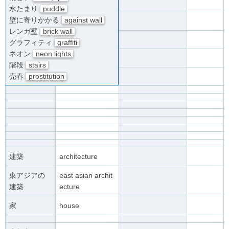
水たまり
puddle
壁に寄りかかる
against wall
レンガ壁
brick wall
グラフィティ
graffiti
ネオン
neon lights
階段
stairs
売春
prostitution
建築
architecture
東アジアの
east asian archit
建築
ecture
家
house