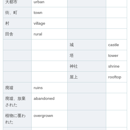
大都市
urban
街、町
town
村
village
田舎
rural
城
castle
塔
tower
神社
shrine
屋上
rooftop
廃墟
ruins
廃墟、放棄
abandoned
された
植物に覆わ
overgrown
れた