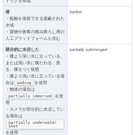
ドックを形成
港
harbor
・船舶を係留できる遮蔽された
水域
・貨物や旅客の積み降ろし用の
人工プラットフォームも含む
部分的に水没した
partially submerged
・腰より深い水に立っている、
または浅い水に横たわる、座
る、膝をつく状態
・腰より浅い水に立っている場
合は
を使用
wading
・物体の場合は
を使
partially immersed
用
・カメラが部分的に水没してい
る場合は
partially underwater 
shot
を使用