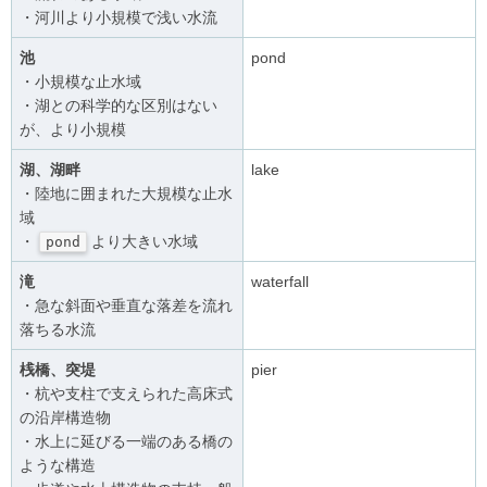
・河川より小規模で浅い水流
池
pond
・小規模な止水域
・湖との科学的な区別はない
が、より小規模
湖、湖畔
lake
・陸地に囲まれた大規模な止水
域
・
より大きい水域
pond
滝
waterfall
・急な斜面や垂直な落差を流れ
落ちる水流
桟橋、突堤
pier
・杭や支柱で支えられた高床式
の沿岸構造物
・水上に延びる一端のある橋の
ような構造