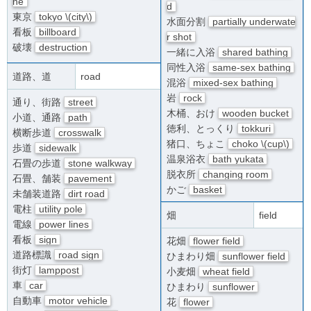
ne
d
東京
tokyo \(city\)
水面分割
partially underwate
看板
billboard
r shot
破壊
destruction
一緒に入浴
shared bathing
同性入浴
same-sex bathing
道路、道
road
混浴
mixed-sex bathing
岩
rock
通り、街路
street
木桶、おけ
wooden bucket
小道、通路
path
徳利、とっくり
tokkuri
横断歩道
crosswalk
猪口、ちょこ
choko \(cup\)
歩道
sidewalk
温泉浴衣
bath yukata
石畳の歩道
stone walkway
脱衣所
changing room
石畳、舗装
pavement
かご
basket
未舗装道路
dirt road
電柱
utility pole
畑
field
電線
power lines
看板
sign
花畑
flower field
道路標識
road sign
ひまわり畑
sunflower field
街灯
lamppost
小麦畑
wheat field
車
car
ひまわり
sunflower
自動車
motor vehicle
花
flower